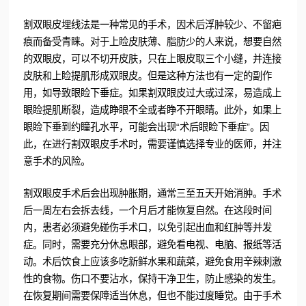
割双眼皮埋线法是一种常见的手术，因术后浮肿较少、不留疤
痕而备受青睐。对于上睑皮肤薄、脂肪少的人来说，想要自然
的双眼皮，可以不切开皮肤，只在上眼皮取三个小缝，并连接
皮肤和上睑提肌形成双眼皮。但是这种方法也有一定的副作
用，如导致眼睑下垂症。如果割双眼皮过大或过深，易造成上
眼睑提肌断裂，造成睁眼不全或者睁不开眼睛。此外，如果上
眼睑下垂到约瞳孔水平，可能会出现“术后眼睑下垂症”。因
此，在进行割双眼皮手术时，需要谨慎选择专业的医师，并注
意手术的风险。
割双眼皮手术后会出现肿胀期，通常三至五天开始消肿。手术
后一周左右会拆去线，一个月后才能恢复自然。在这段时间
内，患者必须避免碰伤手术口，以免引起出血和红肿等并发
症。同时，需要充分休息眼部，避免看电视、电脑、报纸等活
动。术后饮食上应该多吃新鲜水果和蔬菜，避免食用辛辣刺激
性的食物。伤口不要沾水，保持干净卫生，防止感染的发生。
在恢复期间需要保障适当休息，但也不能过度睡觉。由于手术